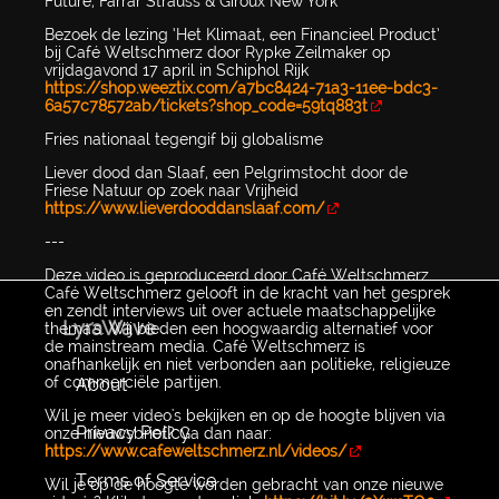
Future, Farrar Strauss & Giroux New York
Bezoek de lezing ‘Het Klimaat, een Financieel Product’
bij Café Weltschmerz door Rypke Zeilmaker op
vrijdagavond 17 april in Schiphol Rijk
https://shop.weeztix.com/a7bc8424-71a3-11ee-bdc3-
6a57c78572ab/tickets?shop_code=59tq883t
Fries nationaal tegengif bij globalisme
Liever dood dan Slaaf, een Pelgrimstocht door de
Friese Natuur op zoek naar Vrijheid
https://www.lieverdooddanslaaf.com/
---
Deze video is geproduceerd door Café Weltschmerz.
Café Weltschmerz gelooft in de kracht van het gesprek
en zendt interviews uit over actuele maatschappelijke
LyraWave
thema's. Wij bieden een hoogwaardig alternatief voor
de mainstream media. Café Weltschmerz is
onafhankelijk en niet verbonden aan politieke, religieuze
of commerciële partijen.
About
Wil je meer video's bekijken en op de hoogte blijven via
Privacy Policy
onze nieuwsbrief? Ga dan naar:
https://www.cafeweltschmerz.nl/videos/
Terms of Service
Wil je op de hoogte worden gebracht van onze nieuwe