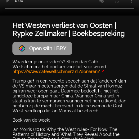
Het Westen verliest van Oosten |
Rypke Zeilmaker | Boekbespreking
Open with LBRY
Waardeer je onze video's? Steun dan Café
Weltschmerz, het podium voor het vrije woord:
https://www.cafeweltschmerz.nl/doneren/
Trump gaf in een recente speech aan dat ‘anderen’ dan
de VS maar moeten zorgen dat de Straat van Hormuz
bij Iran weer open gaat. Daarmee bedoelt hij niet het
tandeloze Europa maar China. Wanneer China wel in
staat is Iran te vermurwen wanneer het hen uitkomt, dan
hebben zij de macht heroverd in de eeuwenoude Oost-
West-wedloop die Ian Morris al beschreef…
Boek van de week:
Ian Morris (2010) Why the West rules- For Now, The
Patterns of History and What They Reveal About the