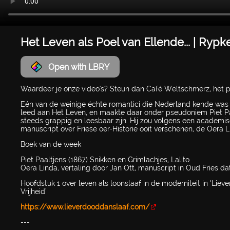
Het Leven als Poel van Ellende... | Ryp
Open with LBRY
Waardeer je onze video's? Steun dan Café Weltschmerz, het p
Eén van de weinige échte romantici die Nederland kende was p
leed aan Het Leven, en maakte daar onder pseudoniem Piet Pa
steeds grappig en leesbaar zijn. Hij zou volgens een acade
manuscript over Friese oer-Historie ooit verschenen, de Oera L
Boek van de week
Piet Paaltjens (1867) Snikken en Grimlachjes, Lalito
Oera Linda, vertaling door Jan Ott, manuscript in Oud Fries dat
Hoofdstuk 1 over leven als loonslaaf in de moderniteit in ‘Lie
Vrijheid’
https://www.lieverdooddanslaaf.com/
---