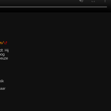
en/
t. Hij
nog
ieuze
olk
naar