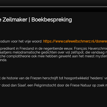
ke Zeilmaker | Boekbespreking
odium voor het vrije woord:
https://www.cafeweltschmerz.nl/doner
redikant in Friesland in de negentiende eeuw, François Haverschmid
altjens melodramatische gedichten over vol zelfspot, die vandaag 
mische complottheorie ook mee hebben gewerkt aan het meest myster
inda.
 de historie van de Friezen herschrijft tot hoogontwikkeld ‘heidens’ v
ver dood dan Slaaf, een Pelgrimstocht door de Friese Natuur op zoek 