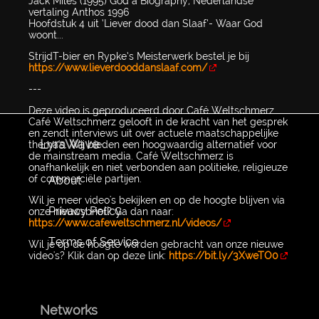
Jack Miles (1995) God a Biography, Nederlandse
vertaling Anthos 1996
Hoofdstuk 4 uit ‘Liever dood dan Slaaf’- Waar God
woont...
StrijdT-bier en Rypke’s Meisterwerk bestel je bij
https://www.lieverdooddanslaaf.com/
---
Deze video is geproduceerd door Café Weltschmerz.
Café Weltschmerz gelooft in de kracht van het gesprek
en zendt interviews uit over actuele maatschappelijke
LyraWave
thema's. Wij bieden een hoogwaardig alternatief voor
de mainstream media. Café Weltschmerz is
onafhankelijk en niet verbonden aan politieke, religieuze
of commerciële partijen.
About
Wil je meer video's bekijken en op de hoogte blijven via
Privacy Policy
onze nieuwsbrief? Ga dan naar:
https://www.cafeweltschmerz.nl/videos/
Terms of Service
Wil je op de hoogte worden gebracht van onze nieuwe
video's? Klik dan op deze link:
https://bit.ly/3XweTO0
Networks