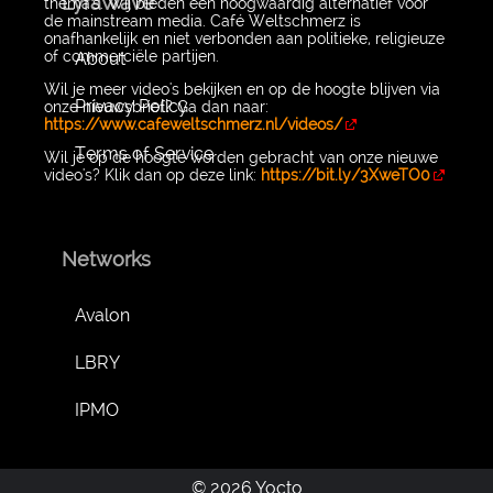
LyraWave
thema's. Wij bieden een hoogwaardig alternatief voor
de mainstream media. Café Weltschmerz is
onafhankelijk en niet verbonden aan politieke, religieuze
of commerciële partijen.
About
Wil je meer video's bekijken en op de hoogte blijven via
Privacy Policy
onze nieuwsbrief? Ga dan naar:
https://www.cafeweltschmerz.nl/videos/
Terms of Service
Wil je op de hoogte worden gebracht van onze nieuwe
video's? Klik dan op deze link:
https://bit.ly/3XweTO0
Networks
Avalon
LBRY
IPMO
© 2026 Yocto